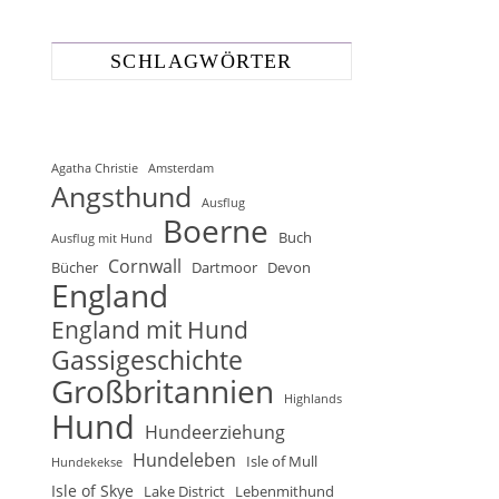
SCHLAGWÖRTER
Agatha Christie
Amsterdam
Angsthund
Ausflug
Boerne
Buch
Ausflug mit Hund
Cornwall
Bücher
Dartmoor
Devon
England
England mit Hund
Gassigeschichte
Großbritannien
Highlands
Hund
Hundeerziehung
Hundeleben
Isle of Mull
Hundekekse
Isle of Skye
Lake District
Lebenmithund