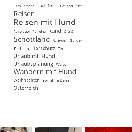
Loch Ness
Loch Lomond
National Trust
Reisen
Reisen mit Hund
Rundreise
Reiseroute
Rollleine
Schottland
Schweiz
Silvester
Tierschutz
Tierheim
Tirol
Urlaub mit Hund
Urlaubsplanung
Wales
Wandern mit Hund
Weihnachten
Yorkshire Dales
Österreich