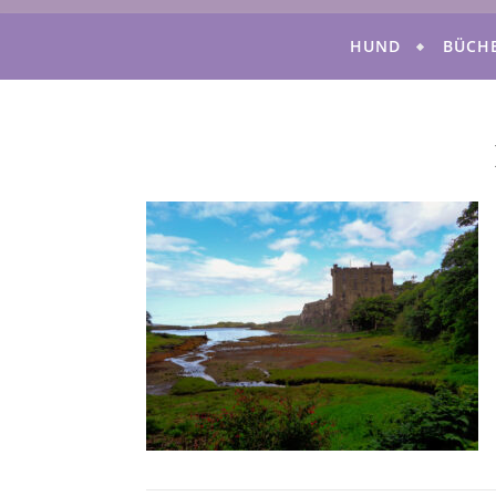
HUND
BÜCH