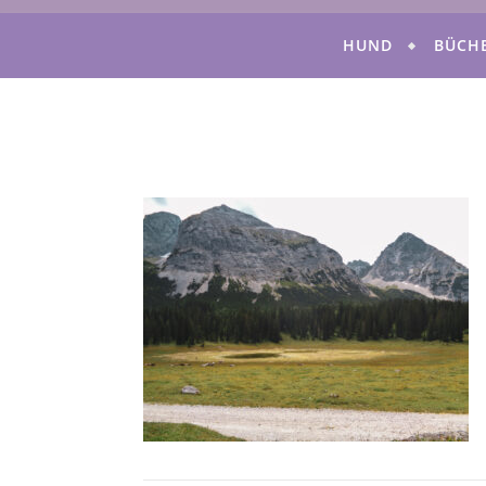
HUND
BÜCH