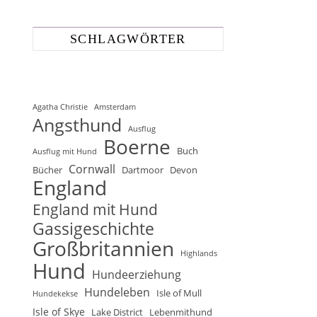
SCHLAGWÖRTER
Agatha Christie
Amsterdam
Angsthund
Ausflug
Boerne
Buch
Ausflug mit Hund
Cornwall
Bücher
Dartmoor
Devon
England
England mit Hund
Gassigeschichte
Großbritannien
Highlands
Hund
Hundeerziehung
Hundeleben
Isle of Mull
Hundekekse
Isle of Skye
Lake District
Lebenmithund