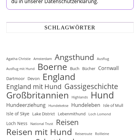
du in unserer Datenschutzerklärung.
SCHLAGWÖRTER
Angsthund
Agatha Christie
Amsterdam
Ausflug
Boerne
Cornwall
Buch
Bücher
Ausflug mit Hund
England
Dartmoor
Devon
Gassigeschichte
England mit Hund
Hund
Großbritannien
Highlands
Hundeerziehung
Hundeleben
Isle of Mull
Hundekekse
Isle of Skye
Lake District
Lebenmithund
Loch Lomond
Reisen
Loch Ness
National Trust
Reisen mit Hund
Reiseroute
Rollleine