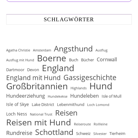
SCHLAGWÖRTER
Angsthund
Agatha Christie
Amsterdam
Ausflug
Boerne
Cornwall
Buch
Bücher
Ausflug mit Hund
England
Dartmoor
Devon
Gassigeschichte
England mit Hund
Hund
Großbritannien
Highlands
Hundeerziehung
Hundeleben
Isle of Mull
Hundekekse
Isle of Skye
Lake District
Lebenmithund
Loch Lomond
Reisen
Loch Ness
National Trust
Reisen mit Hund
Reiseroute
Rollleine
Schottland
Rundreise
Schweiz
Tierheim
Silvester