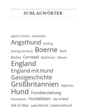
SCHLAGWÖRTER
Agatha Christie
Amsterdam
Angsthund
Ausflug
Boerne
Buch
Ausflug mit Hund
Cornwall
Bücher
Dartmoor
Devon
England
England mit Hund
Gassigeschichte
Großbritannien
Highlands
Hund
Hundeerziehung
Hundeleben
Isle of Mull
Hundekekse
Isle of Skye
Lake District
Lebenmithund