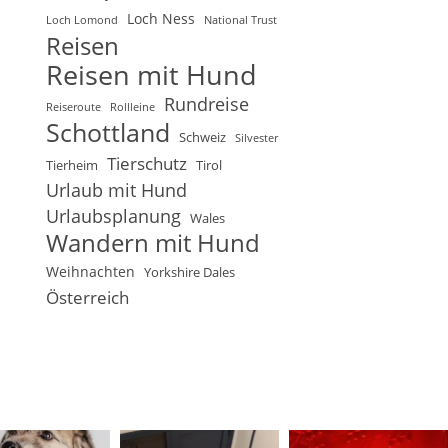
Loch Ness
Loch Lomond
National Trust
Reisen
Reisen mit Hund
Rundreise
Reiseroute
Rollleine
Schottland
Schweiz
Silvester
Tierschutz
Tierheim
Tirol
Urlaub mit Hund
Urlaubsplanung
Wales
Wandern mit Hund
Weihnachten
Yorkshire Dales
Österreich