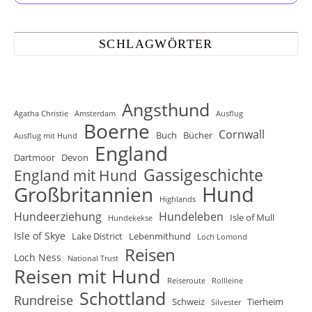
SCHLAGWÖRTER
Angsthund
Agatha Christie
Amsterdam
Ausflug
Boerne
Cornwall
Buch
Bücher
Ausflug mit Hund
England
Dartmoor
Devon
Gassigeschichte
England mit Hund
Hund
Großbritannien
Highlands
Hundeerziehung
Hundeleben
Isle of Mull
Hundekekse
Isle of Skye
Lake District
Lebenmithund
Loch Lomond
Reisen
Loch Ness
National Trust
Reisen mit Hund
Reiseroute
Rollleine
Schottland
Rundreise
Schweiz
Tierheim
Silvester