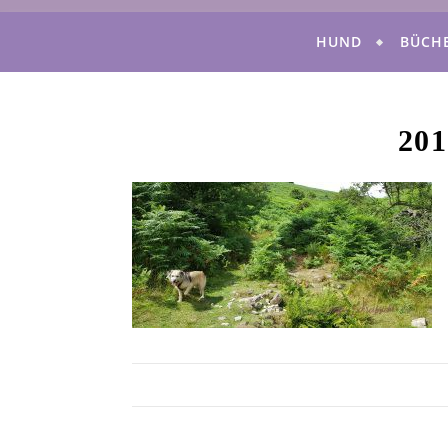
HUND
BÜCH
201