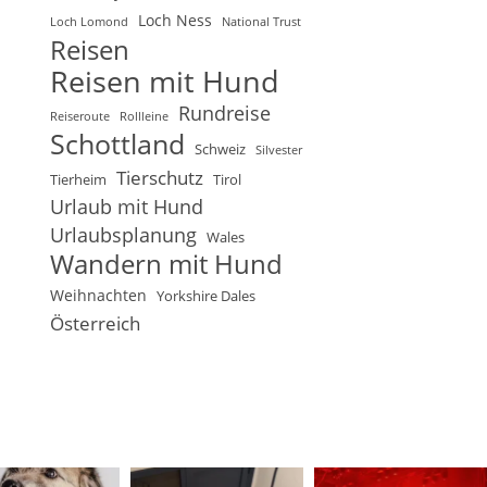
Loch Ness
Loch Lomond
National Trust
Reisen
Reisen mit Hund
Rundreise
Reiseroute
Rollleine
Schottland
Schweiz
Silvester
Tierschutz
Tierheim
Tirol
Urlaub mit Hund
Urlaubsplanung
Wales
Wandern mit Hund
Weihnachten
Yorkshire Dales
Österreich