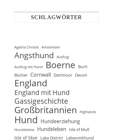
SCHLAGWÖRTER
Agatha Christie
Amsterdam
Angsthund
Ausflug
Boerne
Buch
Ausflug mit Hund
Cornwall
Bücher
Dartmoor
Devon
England
England mit Hund
Gassigeschichte
Großbritannien
Highlands
Hund
Hundeerziehung
Hundeleben
Isle of Mull
Hundekekse
Isle of Skye
Lake District
Lebenmithund