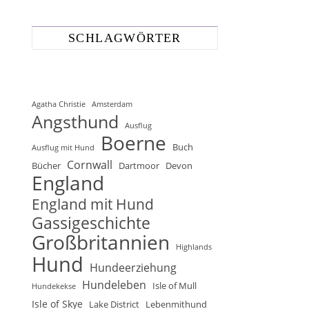
SCHLAGWÖRTER
Agatha Christie
Amsterdam
Angsthund
Ausflug
Boerne
Buch
Ausflug mit Hund
Cornwall
Bücher
Dartmoor
Devon
England
England mit Hund
Gassigeschichte
Großbritannien
Highlands
Hund
Hundeerziehung
Hundeleben
Isle of Mull
Hundekekse
Isle of Skye
Lake District
Lebenmithund