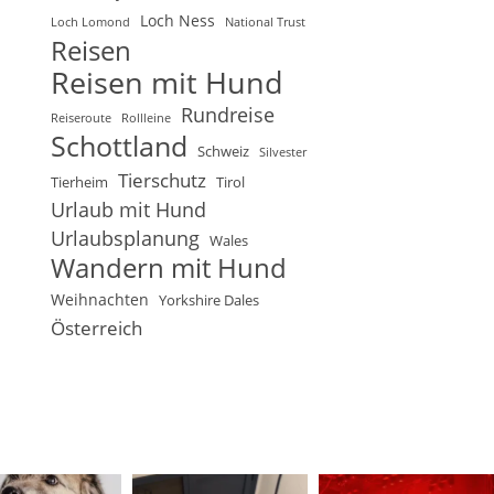
Loch Ness
Loch Lomond
National Trust
Reisen
Reisen mit Hund
Rundreise
Reiseroute
Rollleine
Schottland
Schweiz
Silvester
Tierschutz
Tierheim
Tirol
Urlaub mit Hund
Urlaubsplanung
Wales
Wandern mit Hund
Weihnachten
Yorkshire Dales
Österreich