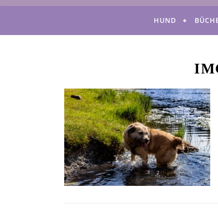
HUND
BÜCH
IM