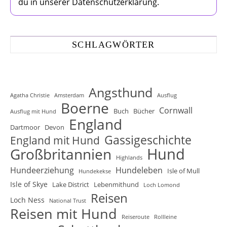
du in unserer Datenschutzerklärung.
SCHLAGWÖRTER
Angsthund
Agatha Christie
Amsterdam
Ausflug
Boerne
Cornwall
Buch
Bücher
Ausflug mit Hund
England
Dartmoor
Devon
Gassigeschichte
England mit Hund
Hund
Großbritannien
Highlands
Hundeerziehung
Hundeleben
Isle of Mull
Hundekekse
Isle of Skye
Lake District
Lebenmithund
Loch Lomond
Reisen
Loch Ness
National Trust
Reisen mit Hund
Reiseroute
Rollleine