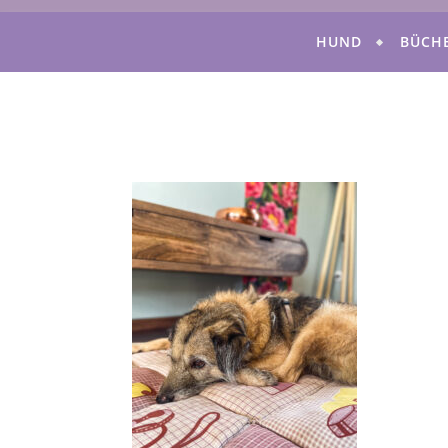
HUND
BÜCH