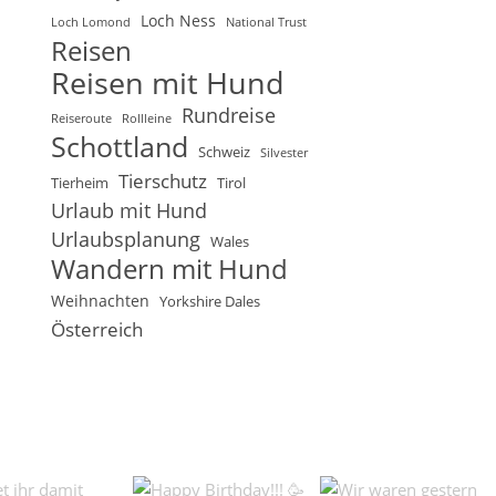
Loch Ness
Loch Lomond
National Trust
Reisen
Reisen mit Hund
Rundreise
Reiseroute
Rollleine
Schottland
Schweiz
Silvester
Tierschutz
Tierheim
Tirol
Urlaub mit Hund
Urlaubsplanung
Wales
Wandern mit Hund
Weihnachten
Yorkshire Dales
Österreich