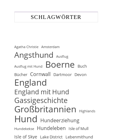
SCHLAGWÖRTER
Agatha Christie
Amsterdam
Angsthund
Ausflug
Boerne
Buch
Ausflug mit Hund
Cornwall
Bücher
Dartmoor
Devon
England
England mit Hund
Gassigeschichte
Großbritannien
Highlands
Hund
Hundeerziehung
Hundeleben
Isle of Mull
Hundekekse
Isle of Skye
Lake District
Lebenmithund