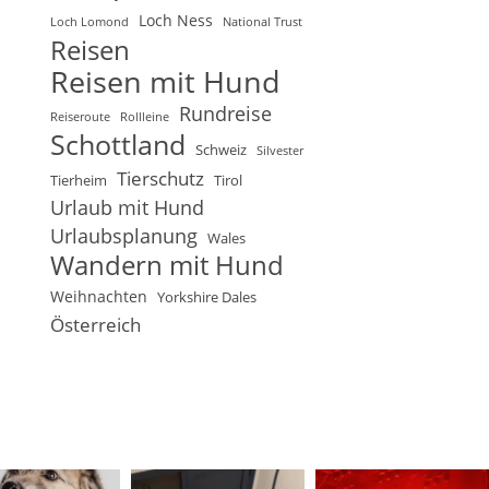
Loch Ness
Loch Lomond
National Trust
Reisen
Reisen mit Hund
Rundreise
Reiseroute
Rollleine
Schottland
Schweiz
Silvester
Tierschutz
Tierheim
Tirol
Urlaub mit Hund
Urlaubsplanung
Wales
Wandern mit Hund
Weihnachten
Yorkshire Dales
Österreich