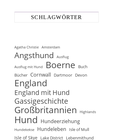
SCHLAGWÖRTER
Agatha Christie
Amsterdam
Angsthund
Ausflug
Boerne
Buch
Ausflug mit Hund
Cornwall
Bücher
Dartmoor
Devon
England
England mit Hund
Gassigeschichte
Großbritannien
Highlands
Hund
Hundeerziehung
Hundeleben
Isle of Mull
Hundekekse
Isle of Skye
Lake District
Lebenmithund