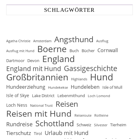
SCHLAGWÖRTER
Angsthund
Agatha Christie
Amsterdam
Ausflug
Boerne
Cornwall
Buch
Bücher
Ausflug mit Hund
England
Dartmoor
Devon
Gassigeschichte
England mit Hund
Hund
Großbritannien
Highlands
Hundeerziehung
Hundeleben
Isle of Mull
Hundekekse
Isle of Skye
Lake District
Lebenmithund
Loch Lomond
Reisen
Loch Ness
National Trust
Reisen mit Hund
Reiseroute
Rollleine
Schottland
Rundreise
Schweiz
Tierheim
Silvester
Urlaub mit Hund
Tierschutz
Tirol