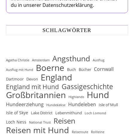
du in unserer Datenschutzerklärung.
SCHLAGWÖRTER
Angsthund
Agatha Christie
Amsterdam
Ausflug
Boerne
Cornwall
Buch
Bücher
Ausflug mit Hund
England
Dartmoor
Devon
Gassigeschichte
England mit Hund
Hund
Großbritannien
Highlands
Hundeerziehung
Hundeleben
Isle of Mull
Hundekekse
Isle of Skye
Lake District
Lebenmithund
Loch Lomond
Reisen
Loch Ness
National Trust
Reisen mit Hund
Reiseroute
Rollleine