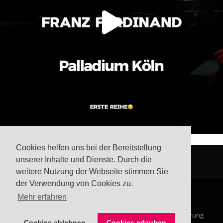
Cookies helfen uns bei der Bereitstellung
unserer Inhalte und Dienste. Durch die
weitere Nutzung der Webseite stimmen Sie
der Verwendung von Cookies zu.
Mehr erfahren
© Steffis Schreibsicht 2026
Impressum
Datenschutzerklärung
Cookies ablehnen
Cookies erlauben