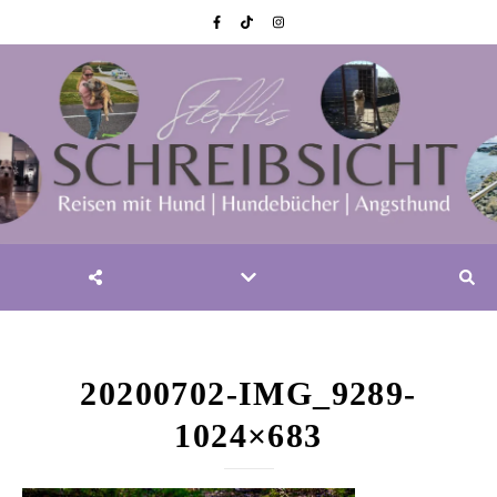
20200702-IMG_9289-
1024×683