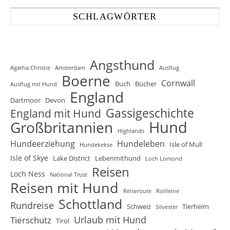
SCHLAGWÖRTER
Angsthund
Agatha Christie
Amsterdam
Ausflug
Boerne
Cornwall
Buch
Bücher
Ausflug mit Hund
England
Dartmoor
Devon
Gassigeschichte
England mit Hund
Hund
Großbritannien
Highlands
Hundeerziehung
Hundeleben
Isle of Mull
Hundekekse
Isle of Skye
Lake District
Lebenmithund
Loch Lomond
Reisen
Loch Ness
National Trust
Reisen mit Hund
Reiseroute
Rollleine
Schottland
Rundreise
Schweiz
Tierheim
Silvester
Urlaub mit Hund
Tierschutz
Tirol