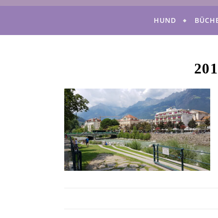
HUND
BÜCH
201