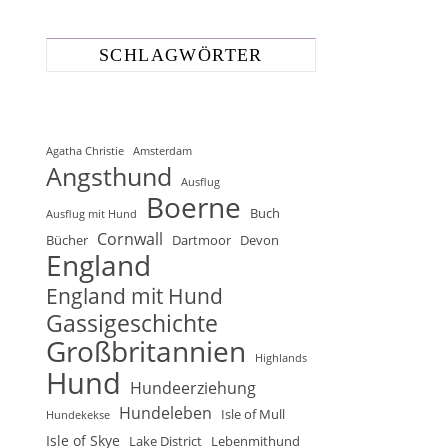
SCHLAGWÖRTER
Agatha Christie
Amsterdam
Angsthund
Ausflug
Boerne
Buch
Ausflug mit Hund
Cornwall
Bücher
Dartmoor
Devon
England
England mit Hund
Gassigeschichte
Großbritannien
Highlands
Hund
Hundeerziehung
Hundeleben
Isle of Mull
Hundekekse
Isle of Skye
Lake District
Lebenmithund