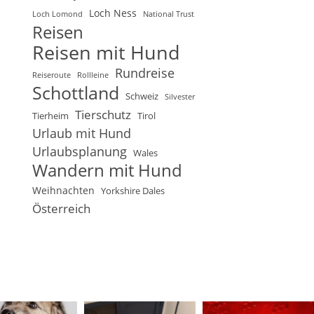
Loch Ness
Loch Lomond
National Trust
Reisen
Reisen mit Hund
Rundreise
Reiseroute
Rollleine
Schottland
Schweiz
Silvester
Tierschutz
Tierheim
Tirol
Urlaub mit Hund
Urlaubsplanung
Wales
Wandern mit Hund
Weihnachten
Yorkshire Dales
Österreich