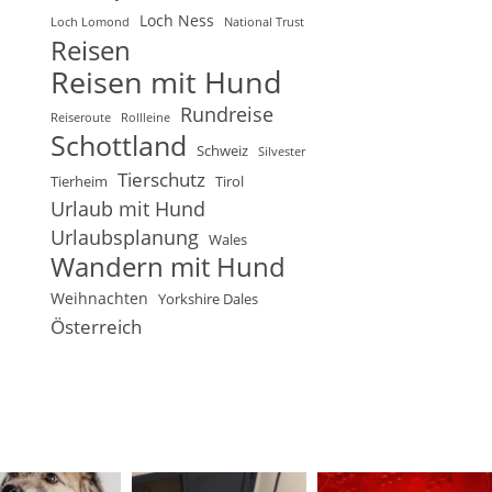
Loch Ness
Loch Lomond
National Trust
Reisen
Reisen mit Hund
Rundreise
Reiseroute
Rollleine
Schottland
Schweiz
Silvester
Tierschutz
Tierheim
Tirol
Urlaub mit Hund
Urlaubsplanung
Wales
Wandern mit Hund
Weihnachten
Yorkshire Dales
Österreich