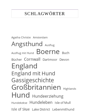
SCHLAGWÖRTER
Agatha Christie
Amsterdam
Angsthund
Ausflug
Boerne
Buch
Ausflug mit Hund
Cornwall
Bücher
Dartmoor
Devon
England
England mit Hund
Gassigeschichte
Großbritannien
Highlands
Hund
Hundeerziehung
Hundeleben
Isle of Mull
Hundekekse
Isle of Skye
Lake District
Lebenmithund