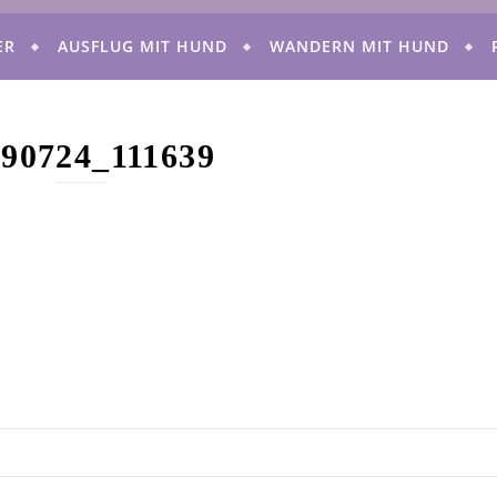
ER
AUSFLUG MIT HUND
WANDERN MIT HUND
190724_111639