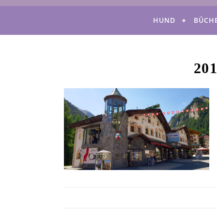
HUND
BÜCH
20