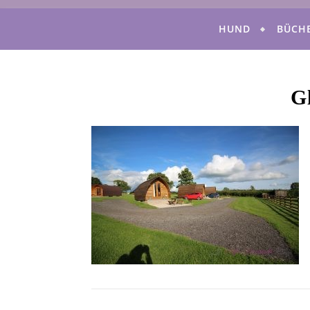
HUND
BÜCH
G