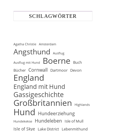
SCHLAGWÖRTER
Agatha Christie
Amsterdam
Angsthund
Ausflug
Boerne
Buch
Ausflug mit Hund
Cornwall
Bücher
Dartmoor
Devon
England
England mit Hund
Gassigeschichte
Großbritannien
Highlands
Hund
Hundeerziehung
Hundeleben
Isle of Mull
Hundekekse
Isle of Skye
Lake District
Lebenmithund