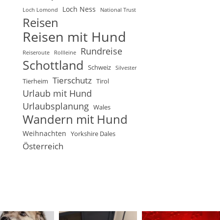
Loch Ness
Loch Lomond
National Trust
Reisen
Reisen mit Hund
Rundreise
Reiseroute
Rollleine
Schottland
Schweiz
Silvester
Tierschutz
Tierheim
Tirol
Urlaub mit Hund
Urlaubsplanung
Wales
Wandern mit Hund
Weihnachten
Yorkshire Dales
Österreich