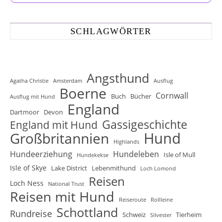
SCHLAGWÖRTER
Angsthund
Agatha Christie
Amsterdam
Ausflug
Boerne
Cornwall
Buch
Bücher
Ausflug mit Hund
England
Dartmoor
Devon
Gassigeschichte
England mit Hund
Hund
Großbritannien
Highlands
Hundeerziehung
Hundeleben
Isle of Mull
Hundekekse
Isle of Skye
Lake District
Lebenmithund
Loch Lomond
Reisen
Loch Ness
National Trust
Reisen mit Hund
Reiseroute
Rollleine
Schottland
Rundreise
Schweiz
Tierheim
Silvester