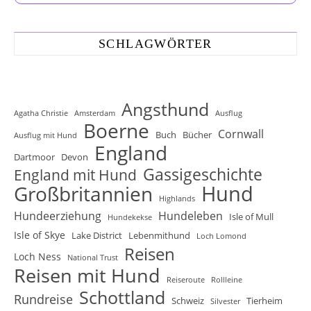
SCHLAGWÖRTER
Angsthund
Agatha Christie
Amsterdam
Ausflug
Boerne
Cornwall
Buch
Bücher
Ausflug mit Hund
England
Dartmoor
Devon
Gassigeschichte
England mit Hund
Hund
Großbritannien
Highlands
Hundeerziehung
Hundeleben
Isle of Mull
Hundekekse
Isle of Skye
Lake District
Lebenmithund
Loch Lomond
Reisen
Loch Ness
National Trust
Reisen mit Hund
Reiseroute
Rollleine
Schottland
Rundreise
Schweiz
Tierheim
Silvester