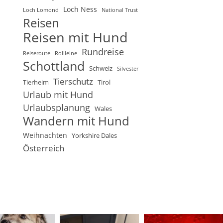
Loch Ness
Loch Lomond
National Trust
Reisen
Reisen mit Hund
Rundreise
Reiseroute
Rollleine
Schottland
Schweiz
Silvester
Tierschutz
Tierheim
Tirol
Urlaub mit Hund
Urlaubsplanung
Wales
Wandern mit Hund
Weihnachten
Yorkshire Dales
Österreich