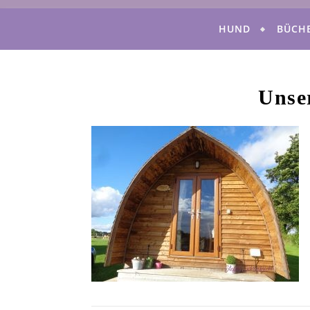
HUND
BÜCH
Unse