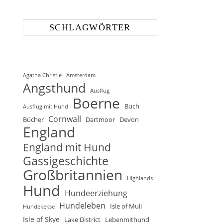
SCHLAGWÖRTER
Agatha Christie
Amsterdam
Angsthund
Ausflug
Boerne
Buch
Ausflug mit Hund
Cornwall
Bücher
Dartmoor
Devon
England
England mit Hund
Gassigeschichte
Großbritannien
Highlands
Hund
Hundeerziehung
Hundeleben
Isle of Mull
Hundekekse
Isle of Skye
Lake District
Lebenmithund