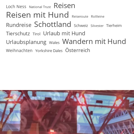
Reisen
Loch Ness
National Trust
Reisen mit Hund
Reiseroute
Rollleine
Schottland
Rundreise
Schweiz
Tierheim
Silvester
Urlaub mit Hund
Tierschutz
Tirol
Wandern mit Hund
Urlaubsplanung
Wales
Österreich
Weihnachten
Yorkshire Dales