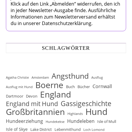
Klick auf den Link „Abmelden“ widerrufen, den ich
in jeder Newsletter-Ausgabe finde. Ausführliche
Informationen zum Newsletterversand erhältst
du in unserer Datenschutzerklärung.
SCHLAGWÖRTER
Angsthund
Agatha Christie
Amsterdam
Ausflug
Boerne
Cornwall
Buch
Bücher
Ausflug mit Hund
England
Dartmoor
Devon
Gassigeschichte
England mit Hund
Hund
Großbritannien
Highlands
Hundeerziehung
Hundeleben
Isle of Mull
Hundekekse
Isle of Skye
Lake District
Lebenmithund
Loch Lomond