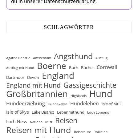
du in unserer Datenschutzerklärung.
SCHLAGWÖRTER
Angsthund
Agatha Christie
Amsterdam
Ausflug
Boerne
Cornwall
Buch
Bücher
Ausflug mit Hund
England
Dartmoor
Devon
Gassigeschichte
England mit Hund
Hund
Großbritannien
Highlands
Hundeerziehung
Hundeleben
Isle of Mull
Hundekekse
Isle of Skye
Lake District
Lebenmithund
Loch Lomond
Reisen
Loch Ness
National Trust
Reisen mit Hund
Reiseroute
Rollleine