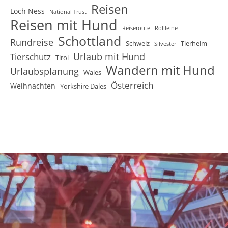
Reisen
Loch Ness
National Trust
Reisen mit Hund
Reiseroute
Rollleine
Schottland
Rundreise
Schweiz
Tierheim
Silvester
Urlaub mit Hund
Tierschutz
Tirol
Wandern mit Hund
Urlaubsplanung
Wales
Österreich
Weihnachten
Yorkshire Dales