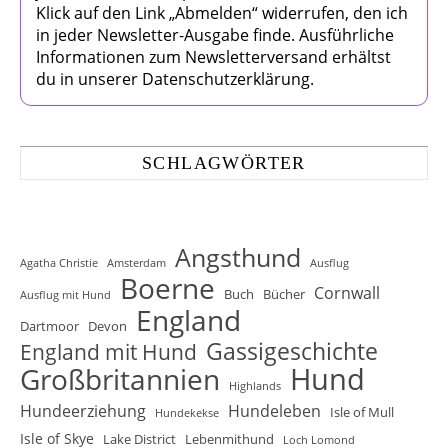
Klick auf den Link „Abmelden“ widerrufen, den ich
in jeder Newsletter-Ausgabe finde. Ausführliche
Informationen zum Newsletterversand erhältst
du in unserer Datenschutzerklärung.
SCHLAGWÖRTER
Angsthund
Agatha Christie
Amsterdam
Ausflug
Boerne
Cornwall
Buch
Bücher
Ausflug mit Hund
England
Dartmoor
Devon
Gassigeschichte
England mit Hund
Hund
Großbritannien
Highlands
Hundeerziehung
Hundeleben
Isle of Mull
Hundekekse
Isle of Skye
Lake District
Lebenmithund
Loch Lomond