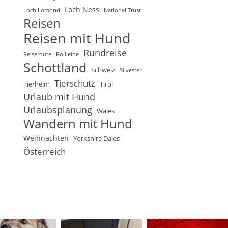
Loch Ness
Loch Lomond
National Trust
Reisen
Reisen mit Hund
Rundreise
Reiseroute
Rollleine
Schottland
Schweiz
Silvester
Tierschutz
Tierheim
Tirol
Urlaub mit Hund
Urlaubsplanung
Wales
Wandern mit Hund
Weihnachten
Yorkshire Dales
Österreich