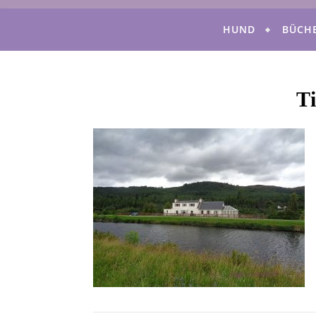
HUND
BÜCH
T