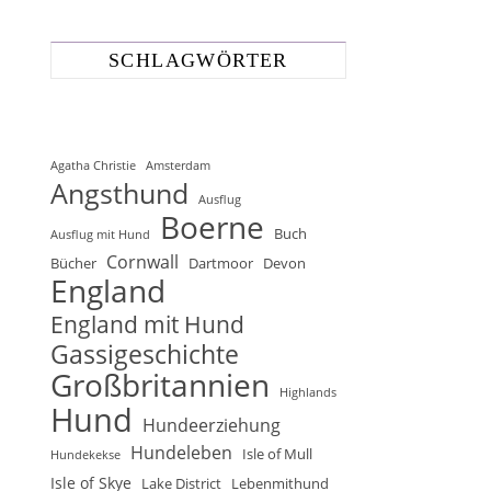
SCHLAGWÖRTER
Agatha Christie
Amsterdam
Angsthund
Ausflug
Boerne
Buch
Ausflug mit Hund
Cornwall
Bücher
Dartmoor
Devon
England
England mit Hund
Gassigeschichte
Großbritannien
Highlands
Hund
Hundeerziehung
Hundeleben
Isle of Mull
Hundekekse
Isle of Skye
Lake District
Lebenmithund