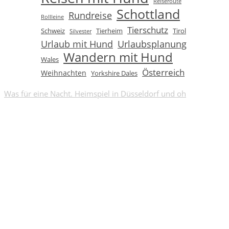
Reiseroute
Schottland
Rundreise
Rollleine
Tierschutz
Schweiz
Tierheim
Tirol
Silvester
Urlaub mit Hund
Urlaubsplanung
Wandern mit Hund
Wales
Österreich
Weihnachten
Yorkshire Dales
Was für eine Nacht. Heimspiel in Düsseldorf und oh