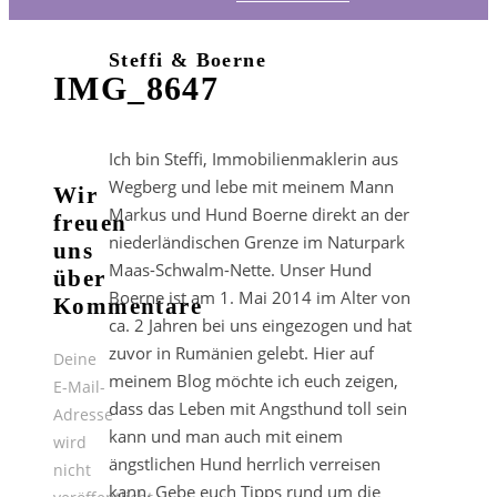
Steffi & Boerne
IMG_8647
Ich bin Steffi, Immobilienmaklerin aus
Wegberg und lebe mit meinem Mann
Wir
Markus und Hund Boerne direkt an der
freuen
niederländischen Grenze im Naturpark
uns
Maas-Schwalm-Nette. Unser Hund
über
Boerne ist am 1. Mai 2014 im Alter von
Kommentare
ca. 2 Jahren bei uns eingezogen und hat
zuvor in Rumänien gelebt. Hier auf
Deine
meinem Blog möchte ich euch zeigen,
E-Mail-
dass das Leben mit Angsthund toll sein
Adresse
kann und man auch mit einem
wird
ängstlichen Hund herrlich verreisen
nicht
kann. Gebe euch Tipps rund um die