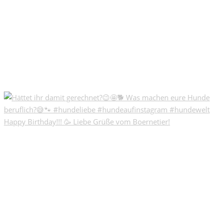
Happy Birthday!!! 🥳 Liebe Grüße vom Boernetier!