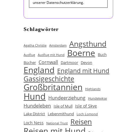
unserer Datenschutzerklärung.
Schlagwörter
Angsthund
Agatha Christie
Amsterdam
Boerne
Buch
Ausflug
Ausflug mit Hund
Cornwall
Bücher
Dartmoor
Devon
England
England mit Hund
Gassigeschichte
Großbritannien
Highlands
Hund
Hundeerziehung
Hundekekse
Hundeleben
Isle of Skye
Isle of Mull
Lake District
Lebenmithund
Loch Lomond
Reisen
Loch Ness
National Trust
Reisen mit Hund