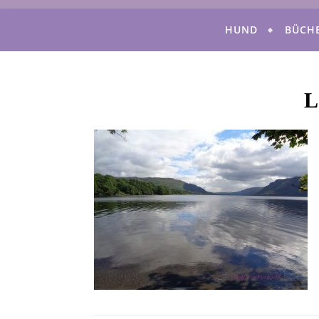
HUND
BÜCH
L