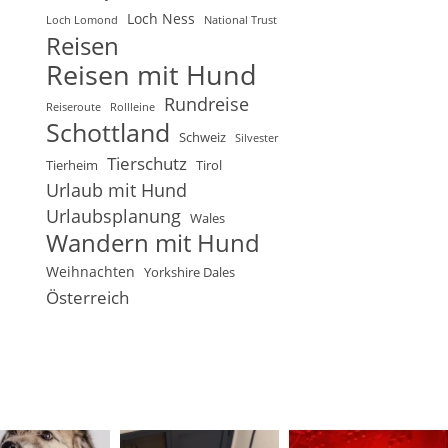
Loch Ness
Loch Lomond
National Trust
Reisen
Reisen mit Hund
Rundreise
Reiseroute
Rollleine
Schottland
Schweiz
Silvester
Tierschutz
Tierheim
Tirol
Urlaub mit Hund
Urlaubsplanung
Wales
Wandern mit Hund
Weihnachten
Yorkshire Dales
Österreich