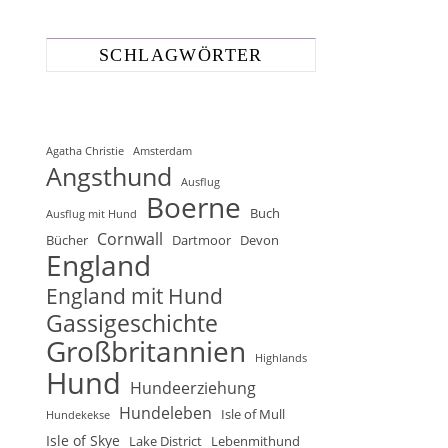
SCHLAGWÖRTER
Agatha Christie
Amsterdam
Angsthund
Ausflug
Boerne
Buch
Ausflug mit Hund
Cornwall
Bücher
Dartmoor
Devon
England
England mit Hund
Gassigeschichte
Großbritannien
Highlands
Hund
Hundeerziehung
Hundeleben
Isle of Mull
Hundekekse
Isle of Skye
Lake District
Lebenmithund