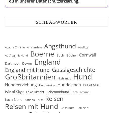
du in unserer Datenschutzerklärung.
SCHLAGWÖRTER
Angsthund
Agatha Christie
Amsterdam
Ausflug
Boerne
Cornwall
Buch
Bücher
Ausflug mit Hund
England
Dartmoor
Devon
Gassigeschichte
England mit Hund
Hund
Großbritannien
Highlands
Hundeerziehung
Hundeleben
Isle of Mull
Hundekekse
Isle of Skye
Lake District
Lebenmithund
Loch Lomond
Reisen
Loch Ness
National Trust
Reisen mit Hund
Reiseroute
Rollleine