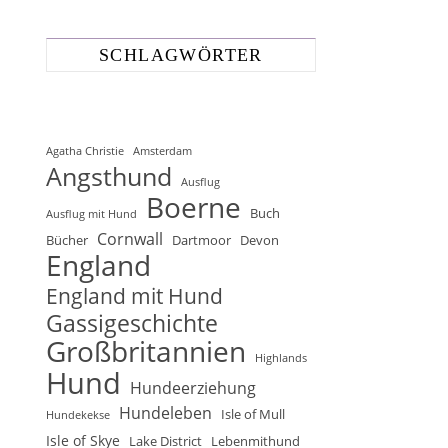
SCHLAGWÖRTER
Agatha Christie
Amsterdam
Angsthund
Ausflug
Boerne
Buch
Ausflug mit Hund
Cornwall
Bücher
Dartmoor
Devon
England
England mit Hund
Gassigeschichte
Großbritannien
Highlands
Hund
Hundeerziehung
Hundeleben
Isle of Mull
Hundekekse
Isle of Skye
Lake District
Lebenmithund