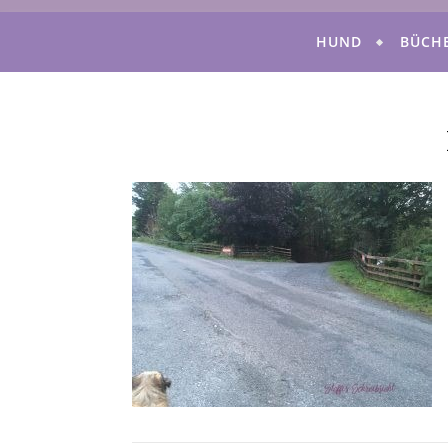
HUND
BÜCH