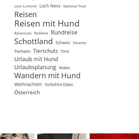
Loch Ness
Loch Lomond
National Trust
Reisen
Reisen mit Hund
Rundreise
Reiseroute
Rollleine
Schottland
Schweiz
Silvester
Tierschutz
Tierheim
Tirol
Urlaub mit Hund
Urlaubsplanung
Wales
Wandern mit Hund
Weihnachten
Yorkshire Dales
Österreich