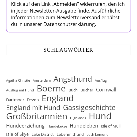
Klick auf den Link „Abmelden“ widerrufen, den ich
in jeder Newsletter-Ausgabe finde. Ausführliche
Informationen zum Newsletterversand erhältst
du in unserer Datenschutzerklärung.
SCHLAGWÖRTER
Angsthund
Agatha Christie
Amsterdam
Ausflug
Boerne
Cornwall
Buch
Bücher
Ausflug mit Hund
England
Dartmoor
Devon
Gassigeschichte
England mit Hund
Hund
Großbritannien
Highlands
Hundeerziehung
Hundeleben
Isle of Mull
Hundekekse
Isle of Skye
Lake District
Lebenmithund
Loch Lomond