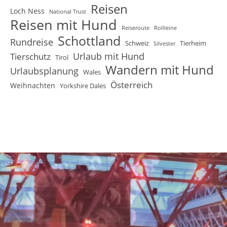
Reisen
Loch Ness
National Trust
Reisen mit Hund
Reiseroute
Rollleine
Schottland
Rundreise
Schweiz
Tierheim
Silvester
Urlaub mit Hund
Tierschutz
Tirol
Wandern mit Hund
Urlaubsplanung
Wales
Österreich
Weihnachten
Yorkshire Dales