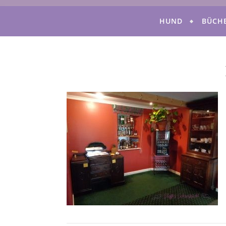
HUND
BÜCH