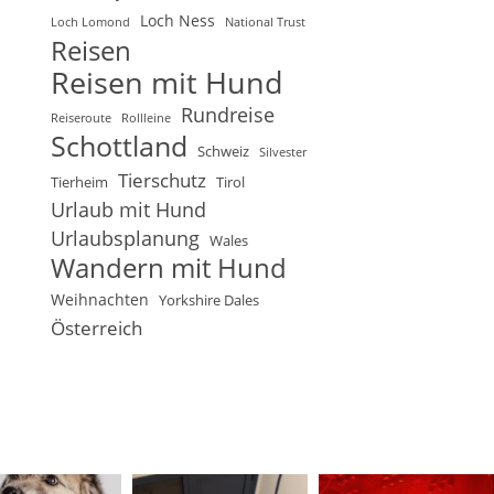
Loch Ness
Loch Lomond
National Trust
Reisen
Reisen mit Hund
Rundreise
Reiseroute
Rollleine
Schottland
Schweiz
Silvester
Tierschutz
Tierheim
Tirol
Urlaub mit Hund
Urlaubsplanung
Wales
Wandern mit Hund
Weihnachten
Yorkshire Dales
Österreich