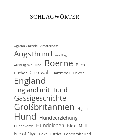
SCHLAGWÖRTER
Agatha Christie
Amsterdam
Angsthund
Ausflug
Boerne
Buch
Ausflug mit Hund
Cornwall
Bücher
Dartmoor
Devon
England
England mit Hund
Gassigeschichte
Großbritannien
Highlands
Hund
Hundeerziehung
Hundeleben
Isle of Mull
Hundekekse
Isle of Skye
Lake District
Lebenmithund