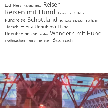
Reisen
Loch Ness
National Trust
Reisen mit Hund
Reiseroute
Rollleine
Schottland
Rundreise
Schweiz
Tierheim
Silvester
Urlaub mit Hund
Tierschutz
Tirol
Wandern mit Hund
Urlaubsplanung
Wales
Österreich
Weihnachten
Yorkshire Dales