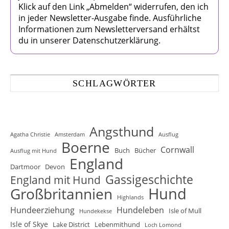
Klick auf den Link „Abmelden“ widerrufen, den ich
in jeder Newsletter-Ausgabe finde. Ausführliche
Informationen zum Newsletterversand erhältst
du in unserer Datenschutzerklärung.
SCHLAGWÖRTER
Angsthund
Agatha Christie
Amsterdam
Ausflug
Boerne
Cornwall
Buch
Bücher
Ausflug mit Hund
England
Dartmoor
Devon
Gassigeschichte
England mit Hund
Hund
Großbritannien
Highlands
Hundeerziehung
Hundeleben
Isle of Mull
Hundekekse
Isle of Skye
Lake District
Lebenmithund
Loch Lomond