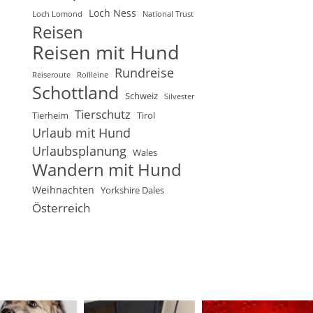
Loch Ness
Loch Lomond
National Trust
Reisen
Reisen mit Hund
Rundreise
Reiseroute
Rollleine
Schottland
Schweiz
Silvester
Tierschutz
Tierheim
Tirol
Urlaub mit Hund
Urlaubsplanung
Wales
Wandern mit Hund
Weihnachten
Yorkshire Dales
Österreich