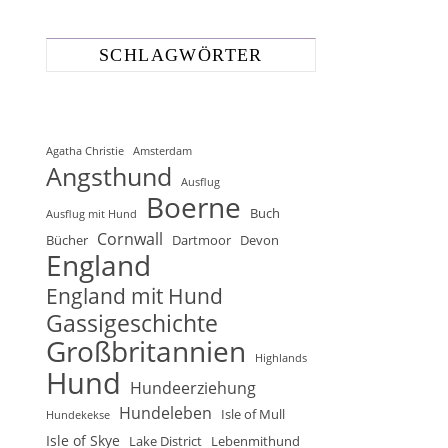
SCHLAGWÖRTER
Agatha Christie
Amsterdam
Angsthund
Ausflug
Boerne
Buch
Ausflug mit Hund
Cornwall
Bücher
Dartmoor
Devon
England
England mit Hund
Gassigeschichte
Großbritannien
Highlands
Hund
Hundeerziehung
Hundeleben
Isle of Mull
Hundekekse
Isle of Skye
Lake District
Lebenmithund