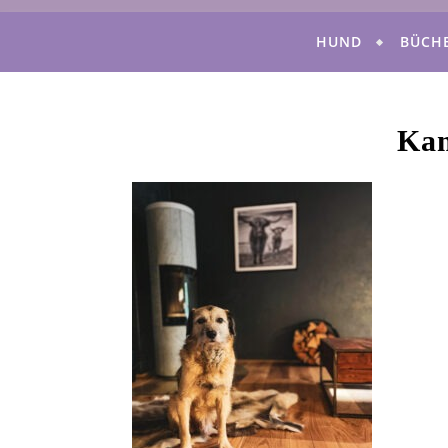
HUND
BÜCH
Ka