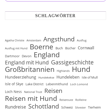
SCHLAGWÖRTER
Angsthund
Agatha Christie
Amsterdam
Ausflug
Boerne
Cornwall
Buch
Bücher
Ausflug mit Hund
England
Dartmoor
Devon
Gassigeschichte
England mit Hund
Hund
Großbritannien
Highlands
Hundeerziehung
Hundeleben
Isle of Mull
Hundekekse
Isle of Skye
Lake District
Lebenmithund
Loch Lomond
Reisen
Loch Ness
National Trust
Reisen mit Hund
Reiseroute
Rollleine
Schottland
Rundreise
Schweiz
Tierheim
Silvester