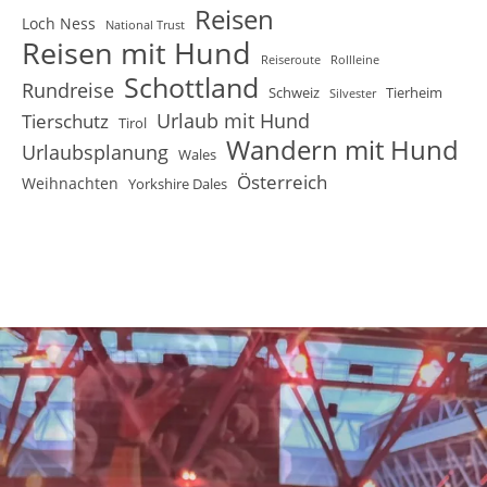
Reisen
Loch Ness
National Trust
Reisen mit Hund
Reiseroute
Rollleine
Schottland
Rundreise
Schweiz
Tierheim
Silvester
Urlaub mit Hund
Tierschutz
Tirol
Wandern mit Hund
Urlaubsplanung
Wales
Österreich
Weihnachten
Yorkshire Dales