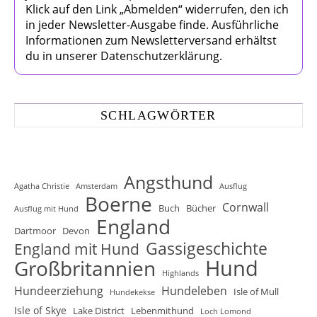
Klick auf den Link „Abmelden“ widerrufen, den ich
in jeder Newsletter-Ausgabe finde. Ausführliche
Informationen zum Newsletterversand erhältst
du in unserer Datenschutzerklärung.
SCHLAGWÖRTER
Angsthund
Agatha Christie
Amsterdam
Ausflug
Boerne
Cornwall
Buch
Bücher
Ausflug mit Hund
England
Dartmoor
Devon
Gassigeschichte
England mit Hund
Hund
Großbritannien
Highlands
Hundeerziehung
Hundeleben
Isle of Mull
Hundekekse
Isle of Skye
Lake District
Lebenmithund
Loch Lomond