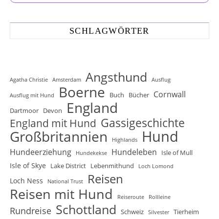
SCHLAGWÖRTER
Angsthund
Agatha Christie
Amsterdam
Ausflug
Boerne
Cornwall
Buch
Bücher
Ausflug mit Hund
England
Dartmoor
Devon
Gassigeschichte
England mit Hund
Hund
Großbritannien
Highlands
Hundeerziehung
Hundeleben
Isle of Mull
Hundekekse
Isle of Skye
Lake District
Lebenmithund
Loch Lomond
Reisen
Loch Ness
National Trust
Reisen mit Hund
Reiseroute
Rollleine
Schottland
Rundreise
Schweiz
Tierheim
Silvester