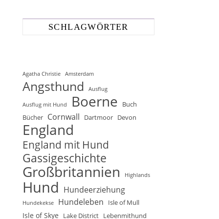
SCHLAGWÖRTER
Agatha Christie
Amsterdam
Angsthund
Ausflug
Boerne
Buch
Ausflug mit Hund
Cornwall
Bücher
Dartmoor
Devon
England
England mit Hund
Gassigeschichte
Großbritannien
Highlands
Hund
Hundeerziehung
Hundeleben
Isle of Mull
Hundekekse
Isle of Skye
Lake District
Lebenmithund