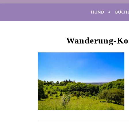
HUND
BÜCH
Wanderung-Koe