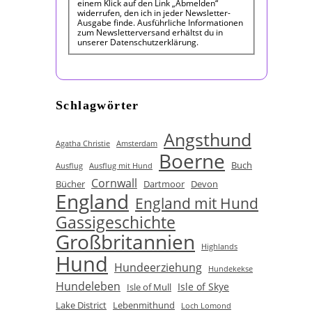
einem Klick auf den Link „Abmelden“
widerrufen, den ich in jeder Newsletter-
Ausgabe finde. Ausführliche Informationen
zum Newsletterversand erhältst du in
unserer Datenschutzerklärung.
Schlagwörter
Angsthund
Agatha Christie
Amsterdam
Boerne
Buch
Ausflug
Ausflug mit Hund
Cornwall
Bücher
Dartmoor
Devon
England
England mit Hund
Gassigeschichte
Großbritannien
Highlands
Hund
Hundeerziehung
Hundekekse
Hundeleben
Isle of Skye
Isle of Mull
Lake District
Lebenmithund
Loch Lomond