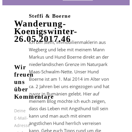
Steffi & Boerne
Wanderung-
Koenigswinter-
26.05.2017.46
Ich bin Steffi, Immobilienmaklerin aus
Wegberg und lebe mit meinem Mann
Markus und Hund Boerne direkt an der
niederländischen Grenze im Naturpark
Wir
Maas-Schwalm-Nette. Unser Hund
freuen
Boerne ist am 1. Mai 2014 im Alter von
uns
ca. 2 Jahren bei uns eingezogen und hat
über
zuvor in Rumänien gelebt. Hier auf
Kommentare
meinem Blog möchte ich euch zeigen,
dass das Leben mit Angsthund toll sein
Deine
kann und man auch mit einem
E-Mail-
ängstlichen Hund herrlich verreisen
Adresse
kann. Gebe euch Tipps rund um die