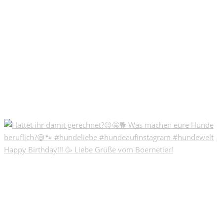
Happy Birthday!!! 🥳 Liebe Grüße vom Boernetier!