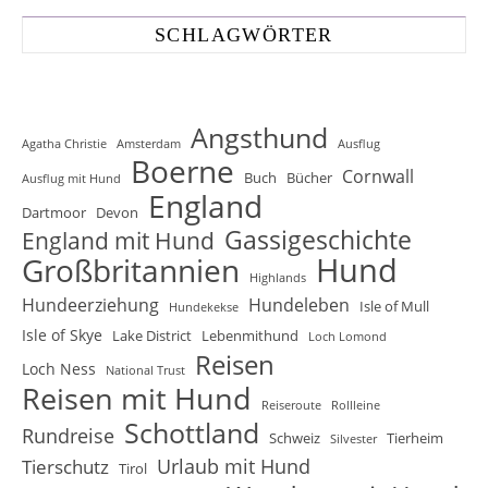
SCHLAGWÖRTER
Angsthund
Agatha Christie
Amsterdam
Ausflug
Boerne
Cornwall
Buch
Bücher
Ausflug mit Hund
England
Dartmoor
Devon
Gassigeschichte
England mit Hund
Hund
Großbritannien
Highlands
Hundeerziehung
Hundeleben
Isle of Mull
Hundekekse
Isle of Skye
Lake District
Lebenmithund
Loch Lomond
Reisen
Loch Ness
National Trust
Reisen mit Hund
Reiseroute
Rollleine
Schottland
Rundreise
Schweiz
Tierheim
Silvester
Urlaub mit Hund
Tierschutz
Tirol