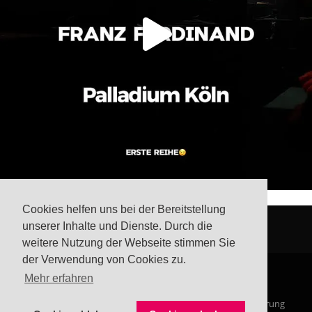
Cookies helfen uns bei der Bereitstellung
unserer Inhalte und Dienste. Durch die
weitere Nutzung der Webseite stimmen Sie
der Verwendung von Cookies zu.
Mehr erfahren
© Steffis Schreibsicht 2026
Impressum
Datenschutzerklärung