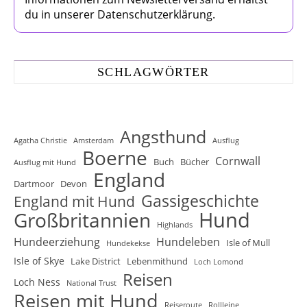
du in unserer Datenschutzerklärung.
SCHLAGWÖRTER
Angsthund
Agatha Christie
Amsterdam
Ausflug
Boerne
Cornwall
Buch
Bücher
Ausflug mit Hund
England
Dartmoor
Devon
Gassigeschichte
England mit Hund
Hund
Großbritannien
Highlands
Hundeerziehung
Hundeleben
Isle of Mull
Hundekekse
Isle of Skye
Lake District
Lebenmithund
Loch Lomond
Reisen
Loch Ness
National Trust
Reisen mit Hund
Reiseroute
Rollleine