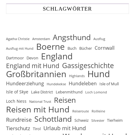
SCHLAGWÖRTER
Angsthund
Agatha Christie
Amsterdam
Ausflug
Boerne
Cornwall
Buch
Bücher
Ausflug mit Hund
England
Dartmoor
Devon
Gassigeschichte
England mit Hund
Hund
Großbritannien
Highlands
Hundeerziehung
Hundeleben
Isle of Mull
Hundekekse
Isle of Skye
Lake District
Lebenmithund
Loch Lomond
Reisen
Loch Ness
National Trust
Reisen mit Hund
Reiseroute
Rollleine
Schottland
Rundreise
Schweiz
Tierheim
Silvester
Urlaub mit Hund
Tierschutz
Tirol