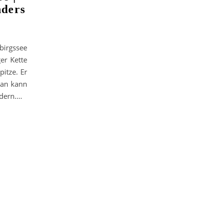
nders
birgssee
er Kette
itze. Er
man kann
ndern.…