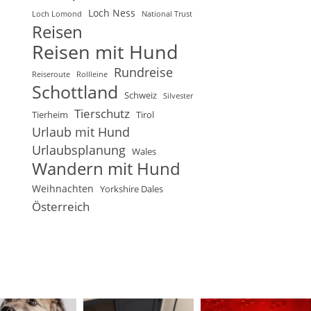
Loch Ness
Loch Lomond
National Trust
Reisen
Reisen mit Hund
Rundreise
Reiseroute
Rollleine
Schottland
Schweiz
Silvester
Tierschutz
Tierheim
Tirol
Urlaub mit Hund
Urlaubsplanung
Wales
Wandern mit Hund
Weihnachten
Yorkshire Dales
Österreich