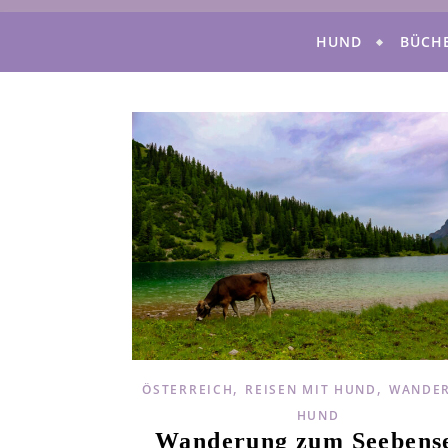
HUND
BÜCH
,
,
ÖSTERREICH
REISEN MIT HUND
WANDER
HUND
Wanderung zum Seebense