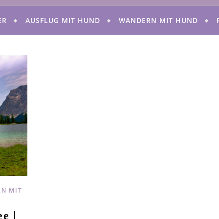
ER
AUSFLUG MIT HUND
WANDERN MIT HUND
N MIT
e |