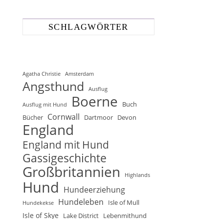
SCHLAGWÖRTER
Agatha Christie
Amsterdam
Angsthund
Ausflug
Boerne
Buch
Ausflug mit Hund
Cornwall
Bücher
Dartmoor
Devon
England
England mit Hund
Gassigeschichte
Großbritannien
Highlands
Hund
Hundeerziehung
Hundeleben
Isle of Mull
Hundekekse
Isle of Skye
Lake District
Lebenmithund