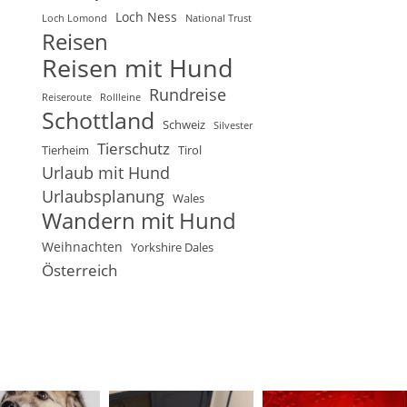
Loch Ness
Loch Lomond
National Trust
Reisen
Reisen mit Hund
Rundreise
Reiseroute
Rollleine
Schottland
Schweiz
Silvester
Tierschutz
Tierheim
Tirol
Urlaub mit Hund
Urlaubsplanung
Wales
Wandern mit Hund
Weihnachten
Yorkshire Dales
Österreich