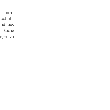
e immer
sst ihr
und aus
er Suche
ngst zu