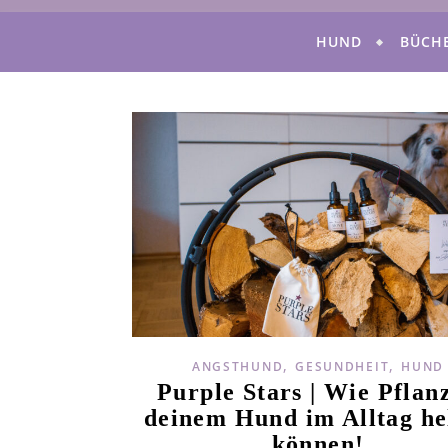
HUND
BÜCH
,
,
ANGSTHUND
GESUNDHEIT
HUND
Purple Stars | Wie Pflan
deinem Hund im Alltag he
können!