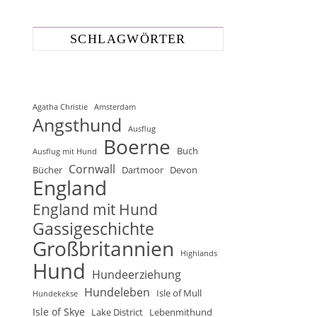
SCHLAGWÖRTER
Agatha Christie
Amsterdam
Angsthund
Ausflug
Boerne
Buch
Ausflug mit Hund
Cornwall
Bücher
Dartmoor
Devon
England
England mit Hund
Gassigeschichte
Großbritannien
Highlands
Hund
Hundeerziehung
Hundeleben
Isle of Mull
Hundekekse
Isle of Skye
Lake District
Lebenmithund