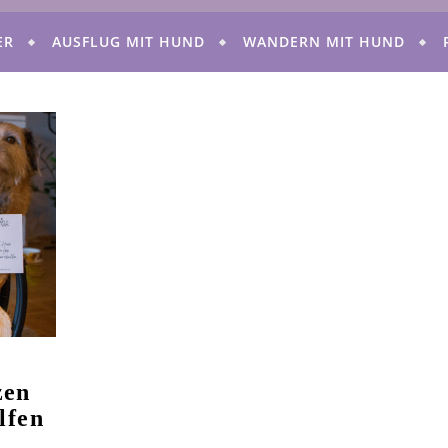
ER
AUSFLUG MIT HUND
WANDERN MIT HUND
zen
lfen