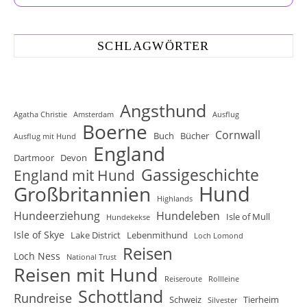
SCHLAGWÖRTER
Angsthund
Agatha Christie
Amsterdam
Ausflug
Boerne
Cornwall
Buch
Bücher
Ausflug mit Hund
England
Dartmoor
Devon
Gassigeschichte
England mit Hund
Hund
Großbritannien
Highlands
Hundeerziehung
Hundeleben
Isle of Mull
Hundekekse
Isle of Skye
Lake District
Lebenmithund
Loch Lomond
Reisen
Loch Ness
National Trust
Reisen mit Hund
Reiseroute
Rollleine
Schottland
Rundreise
Schweiz
Tierheim
Silvester