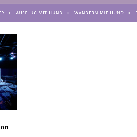
ER
AUSFLUG MIT HUND
WANDERN MIT HUND
don –