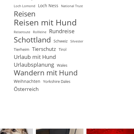
Loch Ness
Loch Lomond
National Trust
Reisen
Reisen mit Hund
Rundreise
Reiseroute
Rollleine
Schottland
Schweiz
Silvester
Tierschutz
Tierheim
Tirol
Urlaub mit Hund
Urlaubsplanung
Wales
Wandern mit Hund
Weihnachten
Yorkshire Dales
Österreich