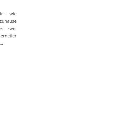
ir – wie
 zuhause
es zwei
ernetier
e…