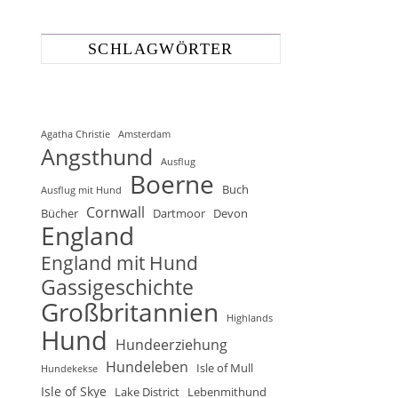
SCHLAGWÖRTER
Agatha Christie
Amsterdam
Angsthund
Ausflug
Boerne
Buch
Ausflug mit Hund
Cornwall
Bücher
Dartmoor
Devon
England
England mit Hund
Gassigeschichte
Großbritannien
Highlands
Hund
Hundeerziehung
Hundeleben
Isle of Mull
Hundekekse
Isle of Skye
Lake District
Lebenmithund