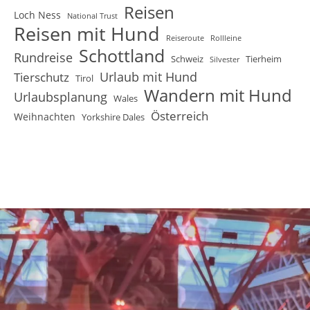
Reisen
Loch Ness
National Trust
Reisen mit Hund
Reiseroute
Rollleine
Schottland
Rundreise
Schweiz
Tierheim
Silvester
Urlaub mit Hund
Tierschutz
Tirol
Wandern mit Hund
Urlaubsplanung
Wales
Österreich
Weihnachten
Yorkshire Dales