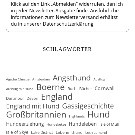
Klick auf den Link „Abmelden“ widerrufen, den ich
in jeder Newsletter-Ausgabe finde. Ausführliche
Informationen zum Newsletterversand erhältst
du in unserer Datenschutzerklärung.
SCHLAGWÖRTER
Angsthund
Agatha Christie
Amsterdam
Ausflug
Boerne
Cornwall
Buch
Bücher
Ausflug mit Hund
England
Dartmoor
Devon
Gassigeschichte
England mit Hund
Hund
Großbritannien
Highlands
Hundeerziehung
Hundeleben
Isle of Mull
Hundekekse
Isle of Skye
Lake District
Lebenmithund
Loch Lomond