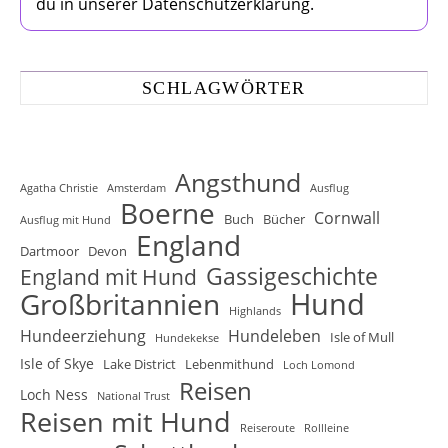
du in unserer Datenschutzerklärung.
SCHLAGWÖRTER
Angsthund
Agatha Christie
Amsterdam
Ausflug
Boerne
Cornwall
Buch
Bücher
Ausflug mit Hund
England
Dartmoor
Devon
Gassigeschichte
England mit Hund
Hund
Großbritannien
Highlands
Hundeerziehung
Hundeleben
Isle of Mull
Hundekekse
Isle of Skye
Lake District
Lebenmithund
Loch Lomond
Reisen
Loch Ness
National Trust
Reisen mit Hund
Reiseroute
Rollleine