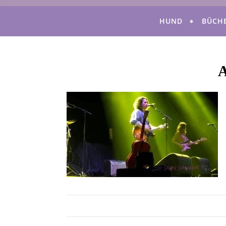
HUND
BÜCH
A