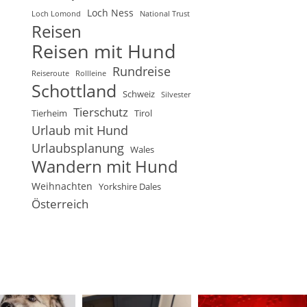
Loch Ness
Loch Lomond
National Trust
Reisen
Reisen mit Hund
Rundreise
Reiseroute
Rollleine
Schottland
Schweiz
Silvester
Tierschutz
Tierheim
Tirol
Urlaub mit Hund
Urlaubsplanung
Wales
Wandern mit Hund
Weihnachten
Yorkshire Dales
Österreich