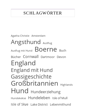
SCHLAGWÖRTER
Agatha Christie
Amsterdam
Angsthund
Ausflug
Boerne
Buch
Ausflug mit Hund
Cornwall
Bücher
Dartmoor
Devon
England
England mit Hund
Gassigeschichte
Großbritannien
Highlands
Hund
Hundeerziehung
Hundeleben
Isle of Mull
Hundekekse
Isle of Skye
Lake District
Lebenmithund