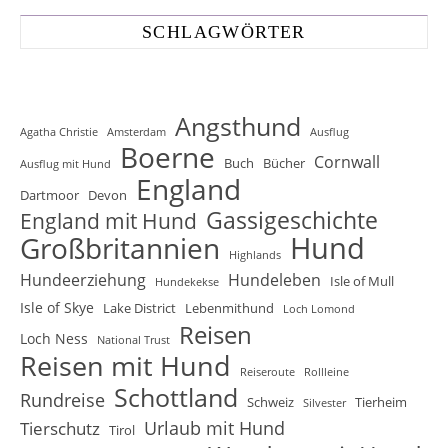
SCHLAGWÖRTER
Angsthund
Agatha Christie
Amsterdam
Ausflug
Boerne
Cornwall
Buch
Bücher
Ausflug mit Hund
England
Dartmoor
Devon
Gassigeschichte
England mit Hund
Hund
Großbritannien
Highlands
Hundeerziehung
Hundeleben
Isle of Mull
Hundekekse
Isle of Skye
Lake District
Lebenmithund
Loch Lomond
Reisen
Loch Ness
National Trust
Reisen mit Hund
Reiseroute
Rollleine
Schottland
Rundreise
Schweiz
Tierheim
Silvester
Urlaub mit Hund
Tierschutz
Tirol