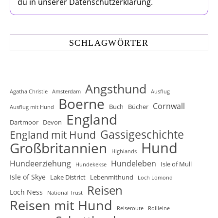
du in unserer Datenschutzerklärung.
SCHLAGWÖRTER
Angsthund
Agatha Christie
Amsterdam
Ausflug
Boerne
Cornwall
Buch
Bücher
Ausflug mit Hund
England
Dartmoor
Devon
Gassigeschichte
England mit Hund
Hund
Großbritannien
Highlands
Hundeerziehung
Hundeleben
Isle of Mull
Hundekekse
Isle of Skye
Lake District
Lebenmithund
Loch Lomond
Reisen
Loch Ness
National Trust
Reisen mit Hund
Reiseroute
Rollleine