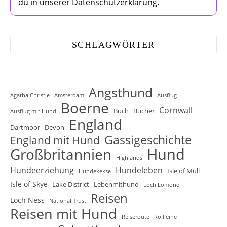
du in unserer Datenschutzerklärung.
SCHLAGWÖRTER
Angsthund
Agatha Christie
Amsterdam
Ausflug
Boerne
Cornwall
Buch
Bücher
Ausflug mit Hund
England
Dartmoor
Devon
Gassigeschichte
England mit Hund
Hund
Großbritannien
Highlands
Hundeerziehung
Hundeleben
Isle of Mull
Hundekekse
Isle of Skye
Lake District
Lebenmithund
Loch Lomond
Reisen
Loch Ness
National Trust
Reisen mit Hund
Reiseroute
Rollleine